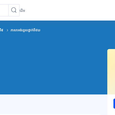
ដើម
ស្វែងរកវគ្គសិក្សា
ស្វែងរកវគ្គសិក្សា
ទី៩
ភាសាអង់គ្លេសថ្នាក់ទី៩ឃ