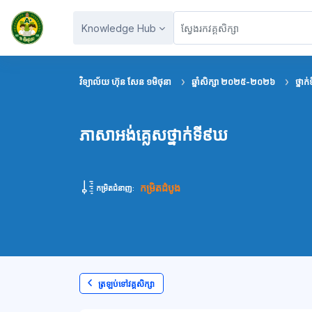
រំលងទៅកាន់មាតិកាមេ
Knowledge Hub
វិទ្យាល័យ ហ៊ុន សែន ១មិថុនា
ឆ្នាំសិក្សា ២០២៥-២០២៦
ថ្នាក់
ភាសាអង់គ្លេសថ្នាក់ទី៩ឃ
កម្រិតដំបូង
កម្រិតជំនាញ:
ត្រឡប់ទៅវគ្គសិក្សា