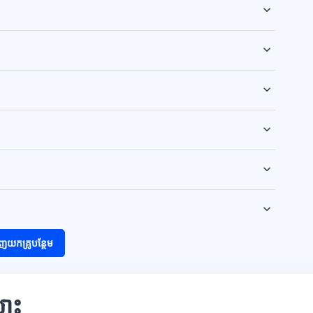
ញយកគ្រូបន្ថែម
មោះ