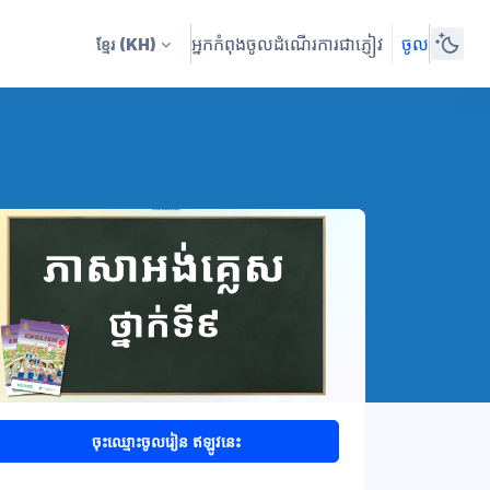
អ្នកកំពុងចូលដំណើរការជាភ្ញៀវ
ចូល
ខ្មែរ
(KH)
ចុះឈ្មោះចូលរៀន ឥឡូវនេះ