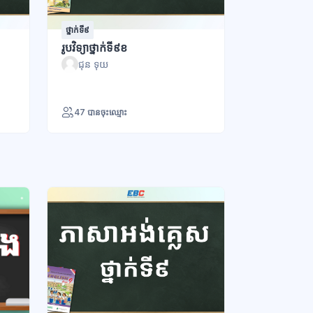
ថ្នាក់ទី៩
រូបវិទ្យាថ្នាក់ទី៩ខ
ជុន ទុយ
47 បានចុះឈ្មោះ