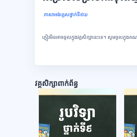
ភាសាអង់គ្លេសថ្នាក់ទី៩ឃ
ភ្ញៀវមិនអាចចូលក្នុងវគ្គសិក្សានេះទេ។ សូមចូលក្នុងគ
វគ្គសិក្សាពាក់ព័ន្ធ