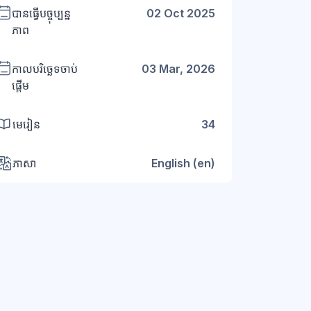
បានធ្វើបច្ចុប្បន្ន
02 Oct 2025
ភាព
កាលបរិច្ឆេទចាប់
03 Mar, 2026
ផ្តើម
មេរៀន
34
ភាសា
English ‎(en)‎