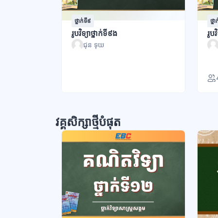
ថ្នាក់ទី៩
ថ្នា
រូបវិទ្យាថ្នាក់ទី៩ង
រូបវ
ជុន ទុយ
វគ្គសិក្សាថ្មីបំផុត