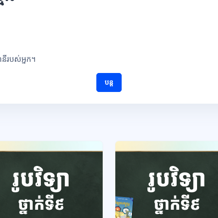
ណនីរបស់អ្នក។
បន្ត