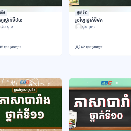
ក់ទី៩
ថ្នាក់ទី៩
ិទ្យាថ្នាក់ទី៩ឃ
រូបវិទ្យាថ្នាក់ទី៩គ
ជុន ទុយ
ជុន ទុយ
45 បានចុះឈ្មោះ
42 បានចុះឈ្មោះ