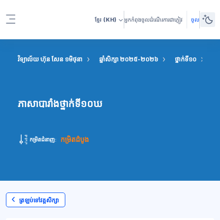
រំលងទៅកាន់មាតិកាមេ
ខ្មែរ
(KH)
អ្នកកំពុងចូលដំណើរការជាភ្ញៀវ
ចូល
Side panel
វិទ្យាល័យ ហ៊ុន សែន ១មិថុនា
ឆ្នាំសិក្សា ២០២៥-២០២៦
ថ្នាក់ទី១០
ភា
ភាសាបារាំងថ្នាក់ទី១០ឃ
កម្រិតដំបូង
កម្រិតជំនាញ:
ត្រឡប់ទៅវគ្គសិក្សា