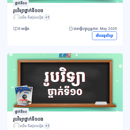
ថ្នាក់ទី១០
រូបវិទ្យាថ្នាក់ទី១០ច
ឈឹម ពីរស៊ុនហៀង
+1
6 មេរៀន
បានធ្វើបច្ចុប្បន្នភាព: May 2025
មើលវគ្គសិក្សា
ថ្នាក់ទី១០
រូបវិទ្យាថ្នាក់ទី១០ង
ឈឹម ពីរស៊ុនហៀង
+1