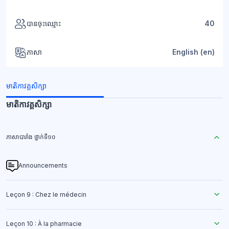
បានចុះឈ្មោះ
40
ភាសា
English ‎(en)‎
មាតិកាវគ្គសិក្សា
មាតិកាវគ្គសិក្សា
ភាសាបារាំង ថ្នាក់ទី១០
Announcements
Leçon 9 : Chez le médecin
Leçon 10 : À la pharmacie