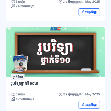
6 មេរៀន
បានធ្វើបច្ចុប្បន្នភាព: May 2025
24 បានចុះឈ្មោះ
មើលវគ្គសិក្សា
ថ្នាក់ទី១០
រូបវិទ្យាថ្នាក់ទី១០ឃ
6 មេរៀន
បានធ្វើបច្ចុប្បន្នភាព: May 2025
40 បានចុះឈ្មោះ
មើលវគ្គសិក្សា