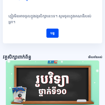
ភ្ញៀវមិនអាចចូលក្នុងវគ្គសិក្សានេះទេ។ សូមចូលក្នុងគណនីរបស់
អ្នក។
បន្ត
វគ្គសិក្សាពាក់ព័ន្ធ
មើលទាំងអស់