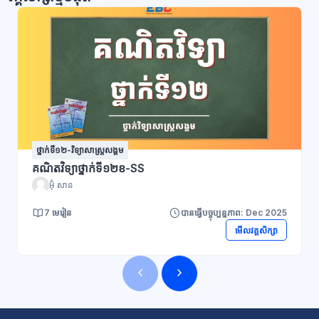
ថ្នាក់ទី១២-វិទ្យាសាស្ដ្រសង្គម
គណិតវិទ្យាថ្នាក់ទី១២ខ-SS
អ៊ុំ សាន
7 មេរៀន
បានធ្វើបច្ចុប្បន្នភាព: Dec 2025
មើលវគ្គសិក្សា
ប្លុក
ប្លុក