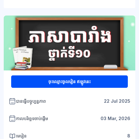
ប្លុក
ប្លុក
ចុះឈ្មោះចូលរៀន ឥឡូវនេះ
បានធ្វើបច្ចុប្បន្នភាព
22 Jul 2025
កាលបរិច្ឆេទចាប់ផ្តើម
03 Mar, 2026
មេរៀន
8