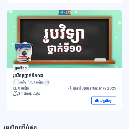
ថ្នាក់ទី១០
រូបវិទ្យាថ្នាក់ទី១០គ
ឈឹម ពីរស៊ុនហៀង
+1
6 មេរៀន
បានធ្វើបច្ចុប្បន្នភាព: May 2025
34 បានចុះឈ្មោះ
មើលវគ្គសិក្សា
វគ្គសិក្សាថ្មីបំផុត