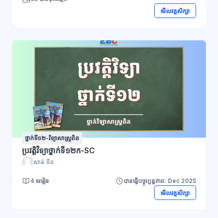
មើលវគ្គសិក្សា
ថ្នាក់ទី១២-វិទ្យាសាស្ដ្រពិត
ប្រវត្តិវិទ្យា​ថ្នាក់ទី១២ក-SC
សាត់ ឌីន
4 មេរៀន
បានធ្វើបច្ចុប្បន្នភាព: Dec 2025
មើលវគ្គសិក្សា