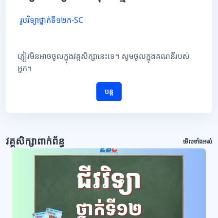
រូបវិទ្យាថ្នាក់ទី១២ក-SC
ភ្ញៀវមិនអាចចូលក្នុងវគ្គសិក្សានេះទេ។ សូមចូលក្នុងគណនីរបស់
អ្នក។
បន្ត
វគ្គសិក្សាពាក់ព័ន្ធ
មើលទាំងអស់