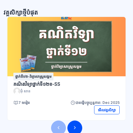
វគ្គសិក្សាថ្មីបំផុត
ថ្នាក់ទី១២-វិទ្យាសាស្ដ្រសង្គម
គណិតវិទ្យាថ្នាក់ទី១២ខ-SS
អ៊ុំ សាន
7 មេរៀន
បានធ្វើបច្ចុប្បន្នភាព: Dec 2025
មើលវគ្គសិក្សា