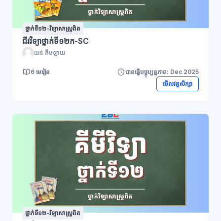
ថ្នាក់ទី១២-វិទ្យាសាស្ដ្រពិត
ជីវវិទ្យាថ្នាក់ទី១២ក-SC
យន់ គឹមឡាយ
6 មេរៀន
បានធ្វើបច្ចុប្បន្នភាព: Dec 2025
មើលវគ្គសិក្សា
ថ្នាក់ទី១២-វិទ្យាសាស្ដ្រពិត