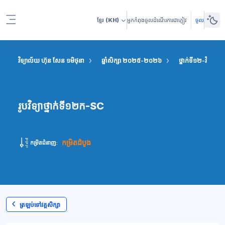
រំលងទៅកាន់មាតិកាមេ
ខ្មែរ
(KH)
អ្នកកំពុងចូលដំណើរការជាភ្ញៀវ
ចូល
Side panel
វិទ្យាល័យ ហ៊ុន សែន ១មិថុនា
ឆ្នាំសិក្សា ២០២៥-២០២៦
ថ្នាក់ទី១២-វិទ្យាសាស
រូបវិទ្យាថ្នាក់ទី១២ក-SC
កម្រិតដំបូង
កម្រិតជំនាញ:
ត្រឡប់ទៅវគ្គសិក្សា