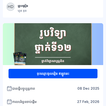
ប្លុក
គ្រូបង្រៀន
HD
ហួន ឌុន
ប្លុក
ចុះឈ្មោះចូលរៀន ឥឡូវនេះ
បានធ្វើបច្ចុប្បន្នភាព
08 Dec 2025
កាលបរិច្ឆេទចាប់ផ្តើម
27 Feb, 2026