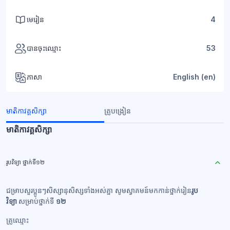
មេរៀន
4
បានចុះឈ្មោះ
53
ភាសា
English ‎(en)‎
មាតិកាវគ្គសិក្សា
គ្រូបង្រៀន
មាតិកាវគ្គសិក្សា
រូបវិទ្យា ថ្នាក់ទី១២
ជម្រាបសួរប្អូនៗសិស្សានុសិស្សទាំងអស់គ្នា សូមស្វាគមន៍មកកាន់ថ្នាក់រៀន
រូប
វិទ្យា
សម្រាប់ថ្នាក់ទី
១២
គ្រូឈ្មោះ