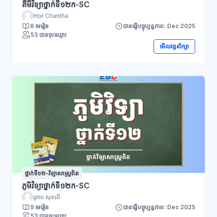
គីមីវិទ្យាថ្នាក់ទី១២ក-SC
Hor Chantha
6 មេរៀន
បានធ្វើបច្ចុប្បន្នភាព: Dec 2025
53 បានចុះឈ្មោះ
មើលវគ្គសិក្សា
ថ្នាក់ទី១២-វិទ្យាសាស្ដ្រពិត
ភូមិវិទ្យាថ្នាក់ទី១២ក-SC
ព្រាប សុខលី
9 មេរៀន
បានធ្វើបច្ចុប្បន្នភាព: Dec 2025
53 បានចុះឈ្មោះ